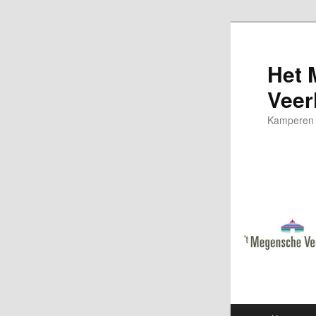
Het 
Veer
Kamperen b
Hoofdmenu