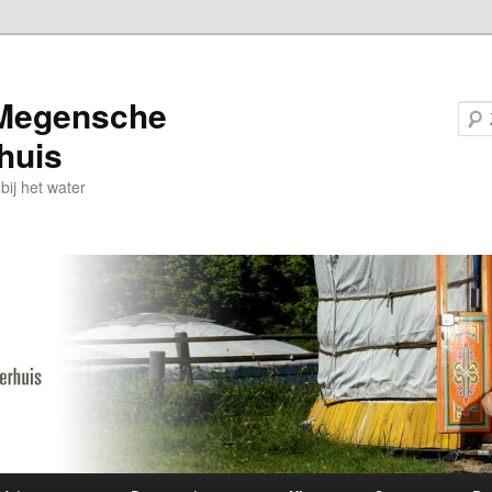
Megensche
huis
ij het water