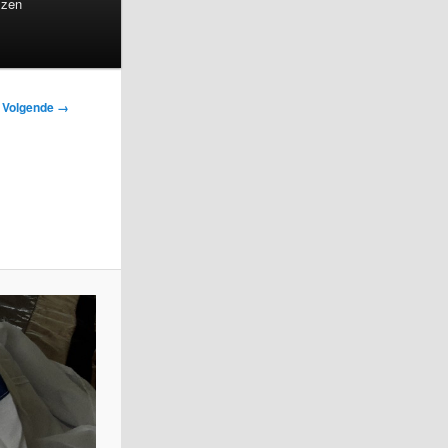
jzen
gnavigatie
Volgende →